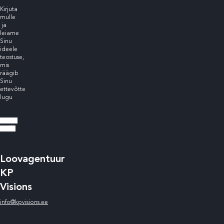
Kirjuta
mulle
ja
leiame
Sinu
ideele
teostuse,
mis
räägib
Sinu
ettevõtte
lugu​
Kirjuta
mulle
Loovagentuur
KP
Visions
info@kpvisions.ee