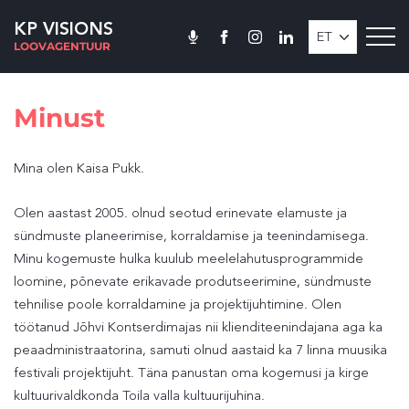
KP VISIONS
ET
LOOVAGENTUUR
Minust
Mina olen Kaisa Pukk.
Olen aastast 2005. olnud seotud erinevate elamuste ja
sündmuste planeerimise, korraldamise ja teenindamisega.
Minu kogemuste hulka kuulub meelelahutusprogrammide
loomine, põnevate erikavade produtseerimine, sündmuste
tehnilise poole korraldamine ja projektijuhtimine. Olen
töötanud Jõhvi Kontserdimajas nii klienditeenindajana aga ka
peaadministraatorina, samuti olnud aastaid ka 7 linna muusika
festivali projektijuht. Täna panustan oma kogemusi ja kirge
kultuurivaldkonda Toila valla kultuurijuhina.