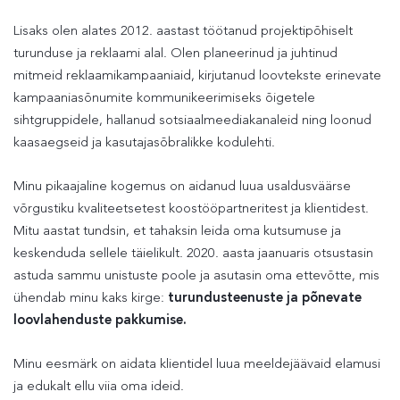
Lisaks olen alates 2012. aastast töötanud projektipõhiselt
turunduse ja reklaami alal. Olen planeerinud ja juhtinud
mitmeid reklaamikampaaniaid, kirjutanud loovtekste erinevate
kampaaniasõnumite kommunikeerimiseks õigetele
sihtgruppidele, hallanud sotsiaalmeediakanaleid ning loonud
kaasaegseid ja kasutajasõbralikke kodulehti.
Minu pikaajaline kogemus on aidanud luua usaldusväärse
võrgustiku kvaliteetsetest koostööpartneritest ja klientidest.
Mitu aastat tundsin, et tahaksin leida oma kutsumuse ja
keskenduda sellele täielikult. 2020. aasta jaanuaris otsustasin
astuda sammu unistuste poole ja asutasin oma ettevõtte, mis
ühendab minu kaks kirge:
turundusteenuste ja põnevate
loovlahenduste pakkumise.
Minu eesmärk on aidata klientidel luua meeldejäävaid elamusi
ja edukalt ellu viia oma ideid.