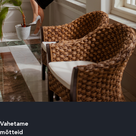
Vahetame
mõtteid